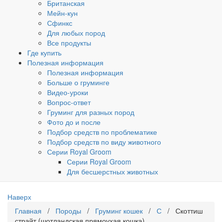
Британская
Мейн-кун
Сфинкс
Для любых пород
Все продукты
Где купить
Полезная информация
Полезная информация
Больше о груминге
Видео-уроки
Вопрос-ответ
Груминг для разных пород
Фото до и после
Подбор средств по проблематике
Подбор средств по виду животного
Серии Royal Groom
Серии Royal Groom
Для бесшерстных животных
Наверх
Главная
/
Породы
/
Груминг кошек
/
С
/ Скоттиш
страйт (шотландская прямоухая кошка)