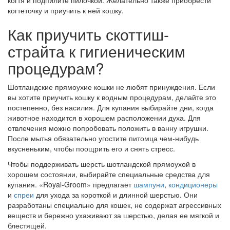
когтя и подпилите пилочкой. Желательно также приобрести
когтеточку и приучить к ней кошку.
Как приучить скоттиш-
страйта к гигиеническим
процедурам?
Шотландские прямоухие кошки не любят принуждения. Если
вы хотите приучить кошку к водным процедурам, делайте это
постепенно, без насилия. Для купания выбирайте дни, когда
животное находится в хорошем расположении духа. Для
отвлечения можно попробовать положить в ванну игрушки.
После мытья обязательно угостите питомца чем-нибудь
вкусненьким, чтобы поощрить его и снять стресс.
Чтобы поддерживать шерсть шотландской прямоухой в
хорошем состоянии, выбирайте специальные средства для
купания. «Royal-Groom» предлагает
шампуни
,
кондиционеры
и
спреи
для ухода за короткой и длинной шерстью. Они
разработаны специально для кошек, не содержат агрессивных
веществ и бережно ухаживают за шерстью, делая ее мягкой и
блестящей.