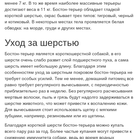
менее 7 кг. В то же время наиболее массивные терьеры
достигают веса в 11 кг. Бостон-терьер обладает гладкой
короткой шерстью, окрас бывает трех типов: тигровый, черный
и котиковый. В некоторых местах тела проявляется белая
обводка: на морде, груди и других местах.
Уход за шерстью
Бостон-терьер является короткошерстной собакой, в его
шерсти очень слабо развит слой подшерстного пуха, а сама
шерсть имеет небольшую длину. Благодаря этим
особенностям уход за шерстным покровом бостон-терьера не
требует особых усилий. Тем не менее, домашний питомец все
равно требует регулярного вычесывания, с периодичностью
приблизительно раз в неделю. Без регулярного расчесывания
мертвые волоски, пыль и грязь будут надолго задерживаться в
шерстке животного, что может привести к воспалению кожи.
Для вычесывания стоит использовать щетку с мягкими
зубцами, например, резиновыми или из щетины.
Благодаря короткой шерсти бостон-терьера можно купать
всего пару раз за год. Более частые купания могут привести к
снижению иммунитета собаки, ведь во время водных