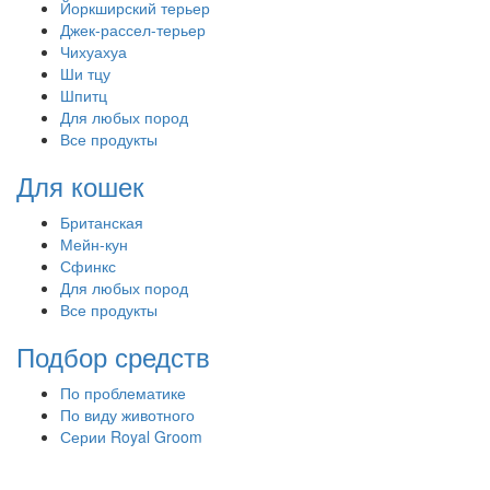
Йоркширский терьер
Джек-рассел-терьер
Чихуахуа
Ши тцу
Шпитц
Для любых пород
Все продукты
Для кошек
Британская
Мейн-кун
Сфинкс
Для любых пород
Все продукты
Подбор средств
По проблематике
По виду животного
Серии Royal Groom