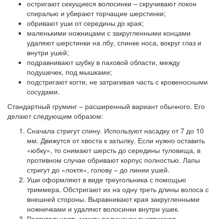
остригают секущиеся волосинки – скручивают локон
спиралью и убирают торчащие шерстинки;
обривают уши от середины до края;
маленькими ножницами с закругленными концами
удаляют шерстинки на лбу, спинке носа, вокруг глаз и
внутри ушей;
подравнивают шубку в паховой области, между
подушечек, под мышками;
подстригают когти, не затрагивая часть с кровеносными
сосудами.
Стандартный груминг – расширенный вариант обычного. Его
делают следующим образом:
Сначала стригут спину. Используют насадку от 7 до 10
мм. Движутся от хвоста к затылку. Если нужно оставить
«юбку», то снимают шерсть до середины туловища, в
противном случае обривают корпус полностью. Лапы
стригут до «локтя», голову – до линии ушей.
Уши оформляют в виде треугольника с помощью
триммера. Обстригают их на одну треть длины волоса с
внешней стороны. Выравнивают края закругленными
ножничками и удаляют волосинки внутри ушек.
Растительность между подушечек выстригают