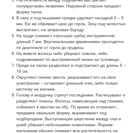
полукруглыми лезвиями. Наружной стороне придают
форму тапка.
В паху и под мышками прядки удаляют насадкой 2 – 3
мм. Ею же обривают шею до горла. Зону под челюстью
выстригают, не затрагивая бороду.
На груди снимают отросшую шубку инструментом
длиной 7 мм. Вертикальными движениями проходятся
по диагонали от горла до грудины.
На животе волосы либо убирают совсем, либо
подравнивают по выстриженной линии на туловище.
Пряди на лапах разделяют и подстригают до длины 5 –
10 см.
Округляют линию хвоста, укорачивают его на свое
усмотрение – оставляют длинный очес либо только
кисточку на кончике.
Голову и мордочку стригут последними. Расчесывают и
разделяют локоны. Волосы, нависающие над глазами,
собирают в хвостик на лбу. По краям их остригают,
придавая овальную форму, выравнивают под
подбородком. Выступающие шерстинки между глаз и
ушей убирают небольшими ножничками. Йоркам-
мальчикам обычно снимают всю растительность на