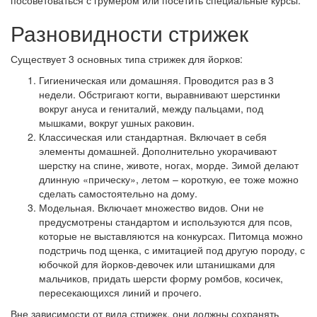
посоветоваться с грумером или посетить специальные курсы.
Разновидности стрижек
Существует 3 основных типа стрижек для йорков:
Гигиеническая или домашняя. Проводится раз в 3
недели. Обстригают когти, выравнивают шерстинки
вокруг ануса и гениталий, между пальцами, под
мышками, вокруг ушных раковин.
Классическая или стандартная. Включает в себя
элементы домашней. Дополнительно укорачивают
шерстку на спине, животе, ногах, морде. Зимой делают
длинную «прическу», летом – короткую, ее тоже можно
сделать самостоятельно на дому.
Модельная. Включает множество видов. Они не
предусмотрены стандартом и используются для псов,
которые не выставляются на конкурсах. Питомца можно
подстричь под щенка, с имитацией под другую породу, с
юбочкой для йорков-девочек или штанишками для
мальчиков, придать шерсти форму ромбов, косичек,
пересекающихся линий и прочего.
Вне зависимости от вида стрижек, они должны сохранять